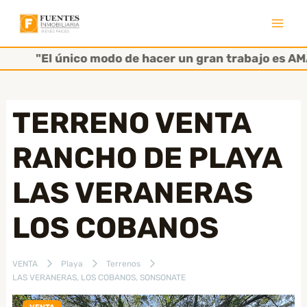
Ir
al
Mai
contenido
"El único modo de hacer un gran trabajo es AMAR
Men
TERRENO VENTA
RANCHO DE PLAYA
LAS VERANERAS
LOS COBANOS
VENTA
Playa
Terrenos
LAS VERANERAS, LOS COBANOS, SONSONATE