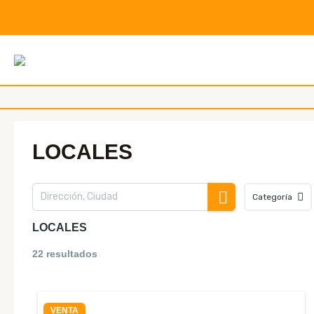
Ir
al
contenido
LOCALES
Categoría
LOCALES
22 resultados
VENTA