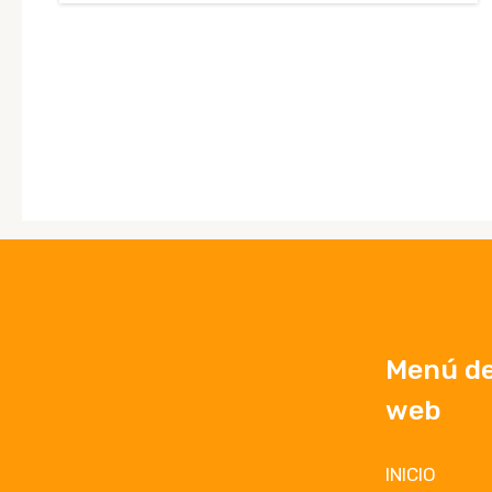
Menú del
web
INICIO