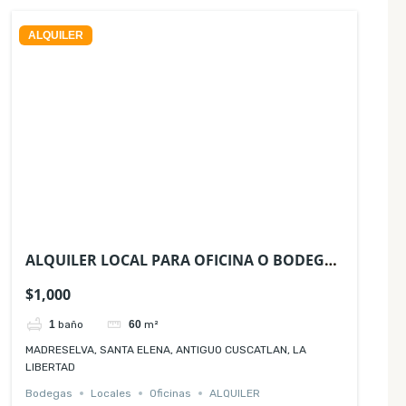
ALQUILER
ALQUILER LOCAL PARA OFICINA O BODEGA
MADRESELVA SANTA ELENA
$1,000
1
baño
60
m²
MADRESELVA, SANTA ELENA, ANTIGUO CUSCATLAN, LA
LIBERTAD
Bodegas
Locales
Oficinas
ALQUILER