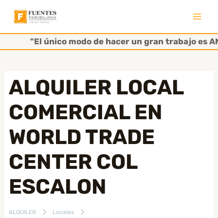
Ir
al
Mai
contenido
"El único modo de hacer un gran trabajo es AMA
Men
ALQUILER LOCAL
COMERCIAL EN
WORLD TRADE
CENTER COL
ESCALON
ALQUILER
Locales