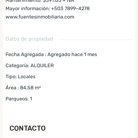
Mantenimiento: $391.65 + IVA
Mayor información: +503 7899-4278
www.fuentesinmobiliaria.com
Datos de propiedad
Fecha Agregada
:
Agregado hace 1 mes
Categoría
:
ALQUILER
Tipo
:
Locales
Área
:
84.58
m²
Parqueos
:
1
CONTACTO