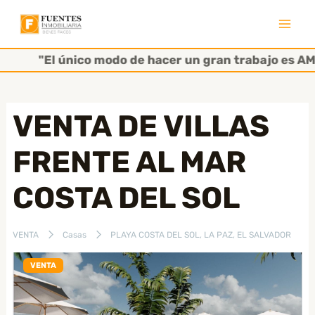
Ir
al
Mai
contenido
"El único modo de hacer un gran trabajo es AMAR
Men
VENTA DE VILLAS
FRENTE AL MAR
COSTA DEL SOL
VENTA
Casas
PLAYA COSTA DEL SOL, LA PAZ, EL SALVADOR
VENTA