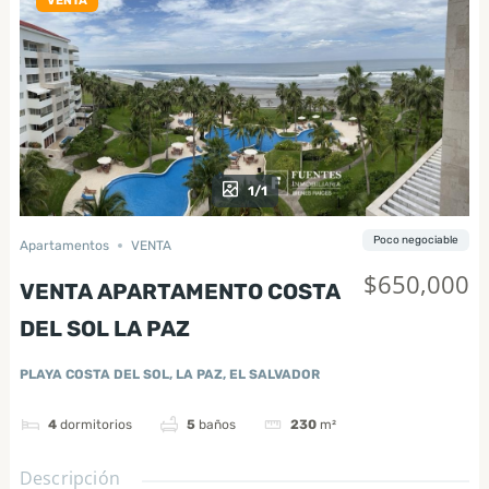
VENTA
1/1
Poco negociable
Apartamentos
VENTA
$650,000
VENTA APARTAMENTO COSTA
DEL SOL LA PAZ
PLAYA COSTA DEL SOL, LA PAZ, EL SALVADOR
4
dormitorios
5
baños
230
m²
Descripción