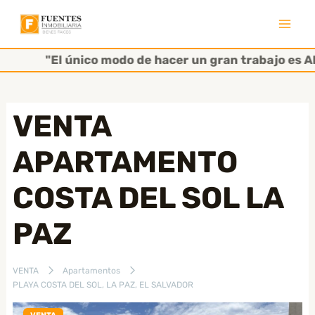
Ir
al
Mai
contenido
"El único modo de hacer un gran trabajo es AM
Men
VENTA
APARTAMENTO
COSTA DEL SOL LA
PAZ
VENTA
Apartamentos
PLAYA COSTA DEL SOL, LA PAZ, EL SALVADOR