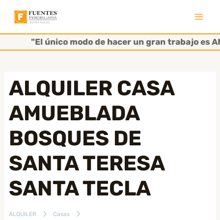
Ir
al
Mai
contenido
"El único modo de hacer un gran trabajo es AMA
Men
ALQUILER CASA
AMUEBLADA
BOSQUES DE
SANTA TERESA
SANTA TECLA
ALQUILER
Casas