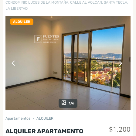
CONDOMINIO LUCES DE LA MONTAÑA, CALLE AL VOLCAN, SANTA TECLA,
LA LIBERTAD
ALQUILER
1/6
Apartamentos
ALQUILER
$1,200
ALQUILER APARTAMENTO