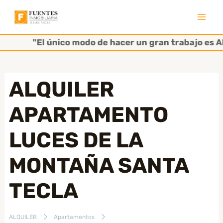
Ir
al
Mai
contenido
"El único modo de hacer un gran trabajo es AM
Men
ALQUILER
APARTAMENTO
LUCES DE LA
MONTAÑA SANTA
TECLA
ALQUILER
Apartamentos