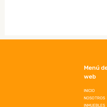
Menú del
web
INICIO
NOSOTROS
INMUEBLES