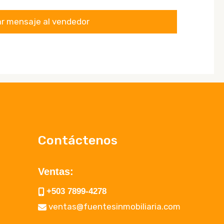
Contáctenos
Ventas:
+503 7899-4278
ventas@fuentesinmobiliaria.com