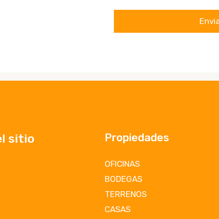
Propiedades
 sitio
OFICINAS
BODEGAS
TERRENOS
CASAS