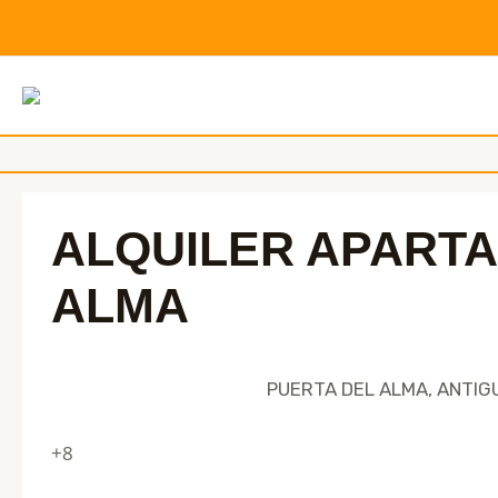
Ir
al
contenido
"El único m
ALQUILER APART
ALMA
ALQUILER
Apartamentos
PUERTA DEL ALMA, ANTIG
+8