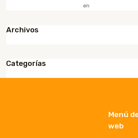
Un comentarista de WordPress
en
¡Hola mundo!
Archivos
marzo 2024
Categorías
Sin categoría
Menú del
web