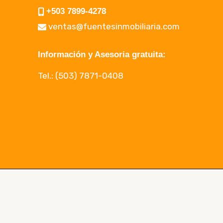
+503 7899-4278
ventas@fuentesinmobiliaria.com
Información y Asesoria gratuita:
Tel.:
(503) 7871-0408