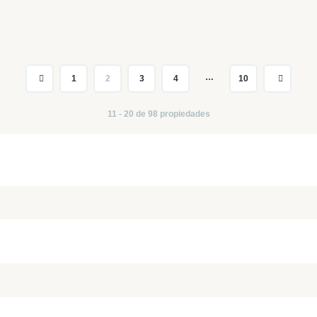
…
1
2
3
4
10
11 - 20 de 98 propiedades