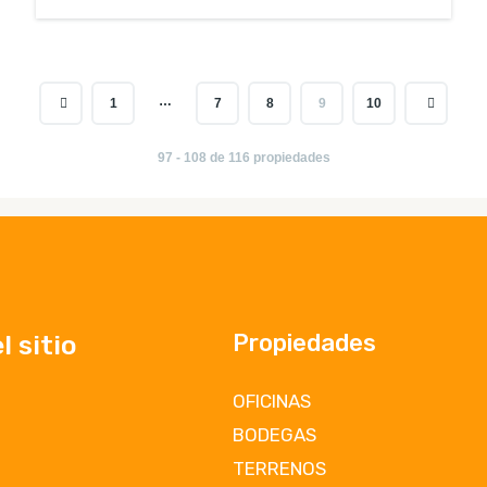
…
1
7
8
9
10
97 - 108 de 116 propiedades
Propiedades
 sitio
OFICINAS
BODEGAS
TERRENOS