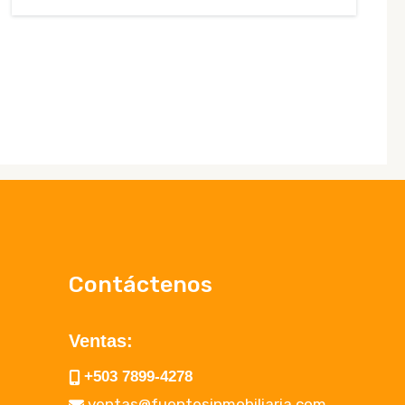
Contáctenos
Ventas:
+503 7899-4278
ventas@fuentesinmobiliaria.com