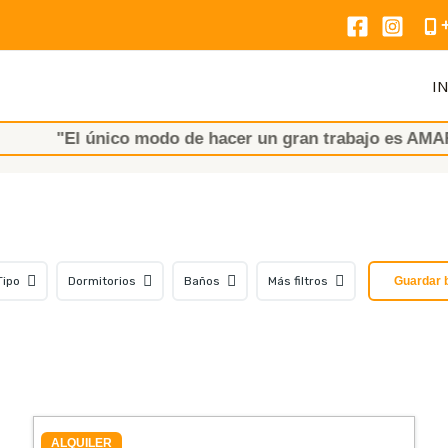
IN
l único modo de hacer un gran trabajo es AMAR lo que 
Tipo
Dormitorios
Baños
Más filtros
Guardar 
ALQUILER