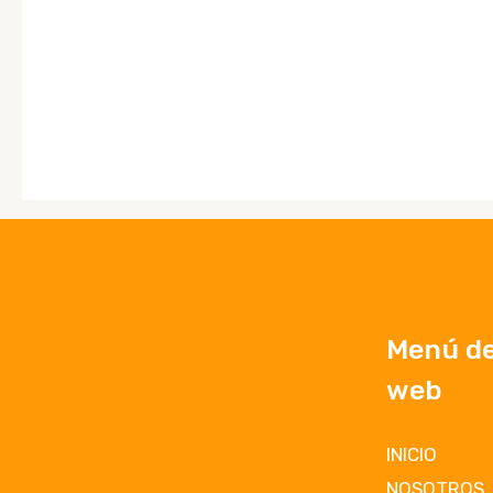
Menú del
web
INICIO
NOSOTROS